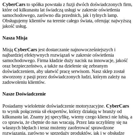
CyberCars
to spółka powstała z fuzji dwóch doświadczonych firm,
które od kilkunastu lat świadczą usługi w zakresie oświetlenia
samochodowego, zarówno dla przednich, jak i tylnych lamp.
Obsługujemy klientów na terenie całego świata, oferując najwyższą
jakość usług.
Nasza Misja
Misją
CyberCars
jest dostarczanie najnowocześniejszych i
najbardziej efektywnych rozwiązań w zakresie oświetlenia
samochodowego. Firma kładzie duży nacisk na innowacje, jakość
oraz bezpieczeństwo, a także na dzielenie się zebranym
doświadczeniem, aby ułatwić pracę serwisom. Nasz sklep został
stworzony z pasji przez doświadczonych ludzi, którym zależy na
zadowoleniu klientów.
Nasze Doświadczenie
Posiadamy wieloletnie doświadczenie motoryzacyjne.
CyberCars
to wynik połączenia sił ekspertów, którzy działają w branży od
kilkunastu lat. Znamy jej specyfikę, wiemy czego klienci nie lubią, a
co sprawia, że chętnie do nas wracają. Przez lata uczyliśmy się na
własnych błędach i teraz możemy zaoferować sprawdzone
rozwiązania, zarówno w sprzedaży produktów, jak i w obsłudze