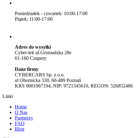
Poniedziałek - czwartek: 10:00-17:00
Piątek: 11:00-17:00
Adres do wysyłki
Cyber-tek ul.Gromadzka 28e
61-160 Czapury
Dane firmy
CYBERCARS Sp. z o.o.
ul Obornicka 330, 60-489 Poznań
KRS 0001067194, NIP: 9721345610, REGON: 526852486
Linki
Home
O Nas
Partnerzy
FAQ
Blog